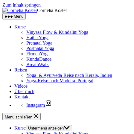
Zum Inhalt springen
Cornelia Köster
Menü
Kurse
Vinyasa Flow & Kundalini Yoga
Hatha Yoga
Prenatal Yoga
Postnatal Yoga
FirmenYoga
KundaDance
BreathWalk
Reisen
Yoga- & Ayurveda-Reise nach Kerala, Indien
Yoga-Reise nach Madeira, Portugal
Videos
Über mich
Kontakt
Instagram
Menü schließen
Kurse
Untermenü anzeigen
Vinyasa Flow & Kundalini Yoga